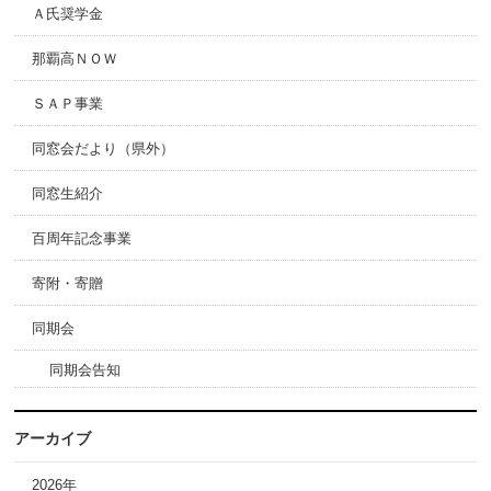
Ａ氏奨学金
那覇高ＮＯＷ
ＳＡＰ事業
同窓会だより（県外）
同窓生紹介
百周年記念事業
寄附・寄贈
同期会
同期会告知
アーカイブ
2026年