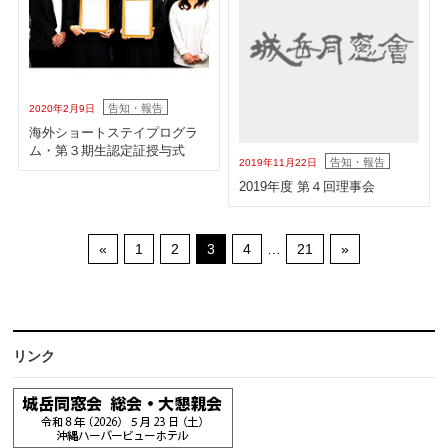
告知・報告
2020年2月9日
海外ショートステイプログラ
ム・第３期生認定証授与式
告知・報告
2019年11月22日
2019年度 第４回理事会
«
1
2
3
4
…
21
»
リンク