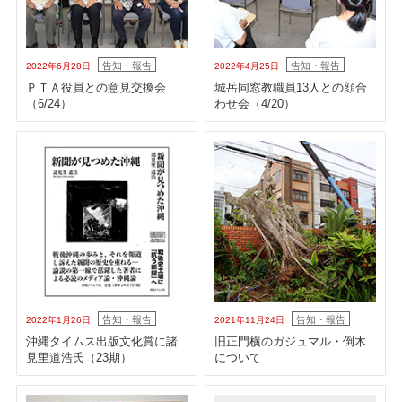
告知・報告
告知・報告
2022年6月28日
2022年4月25日
ＰＴＡ役員との意見交換会
城岳同窓教職員13人との顔合
（6/24）
わせ会（4/20）
告知・報告
告知・報告
2022年1月26日
2021年11月24日
沖縄タイムス出版文化賞に諸
旧正門横のガジュマル・倒木
見里道浩氏（23期）
について