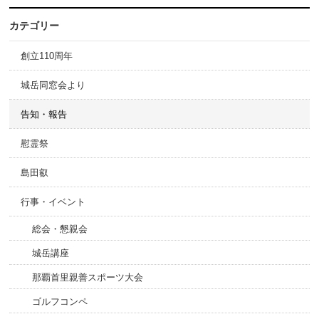
カテゴリー
創立110周年
城岳同窓会より
告知・報告
慰霊祭
島田叡
行事・イベント
総会・懇親会
城岳講座
那覇首里親善スポーツ大会
ゴルフコンペ