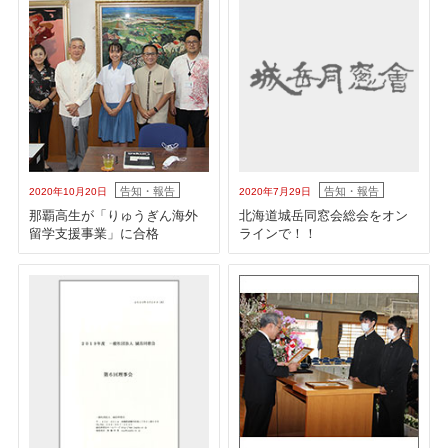
告知・報告
告知・報告
2020年10月20日
2020年7月29日
那覇高生が「りゅうぎん海外
北海道城岳同窓会総会をオン
留学支援事業」に合格
ラインで！！