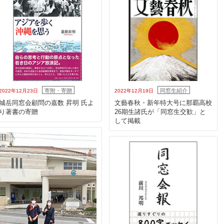
寄附・寄贈
同窓生紹介
2022年12月23日
2022年12月19日
城岳同窓会顧問の嘉数 昇明 氏よ
文藝春秋・新年特大号に那覇高校
り著書の寄贈
26期生諸氏が「同窓生交歓」と
して掲載