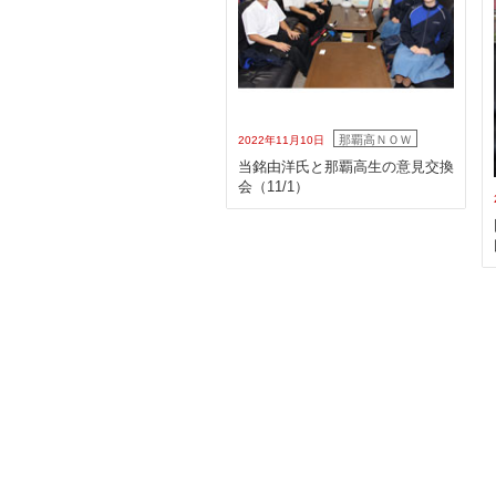
那覇高ＮＯＷ
2022年11月10日
当銘由洋氏と那覇高生の意見交換
会（11/1）