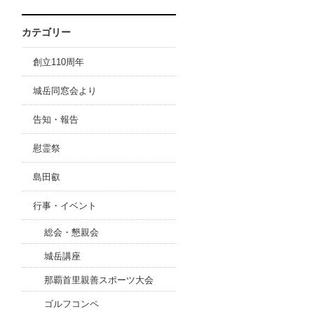
カテゴリー
創立110周年
城岳同窓会より
告知・報告
慰霊祭
島田叡
行事・イベント
総会・懇親会
城岳講座
那覇首里親善スポーツ大会
ゴルフコンペ