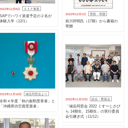
ＳＡＰ事業
2022年12月6日
寄附・寄贈
2022年12月1日
SAPでハワイ派遣予定の２名が
体験入学（12/1）
前川邦明氏（17期）から書籍の
寄贈
城岳同窓会より
2022年11月18日
総会・懇親会
2022年11月15日
令和４年度「秋の叙勲受章者」と
「沖縄県功労賞受賞者」
「城岳同窓会 2022 ぐすーじさび
ら 14期生、15期生」の実行委員
会引継ぎ式（11/12）