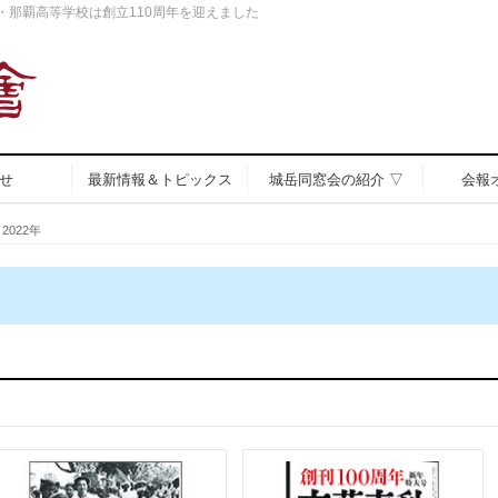
中・那覇高等学校は創立110周年を迎えました
せ
最新情報＆トピックス
城岳同窓会の紹介 ▽
会報
2022年