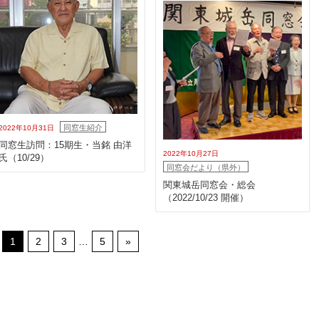
同窓生紹介
2022年10月31日
同窓生訪問：15期生・当銘 由洋
2022年10月27日
氏（10/29）
同窓会だより（県外）
関東城岳同窓会・総会
（2022/10/23 開催）
1
2
3
…
5
»