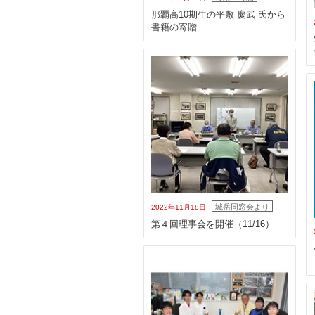
那覇高10期生の平敷 慶武 氏から
書籍の寄贈
城岳同窓会より
2022年11月18日
第４回理事会を開催（11/16）