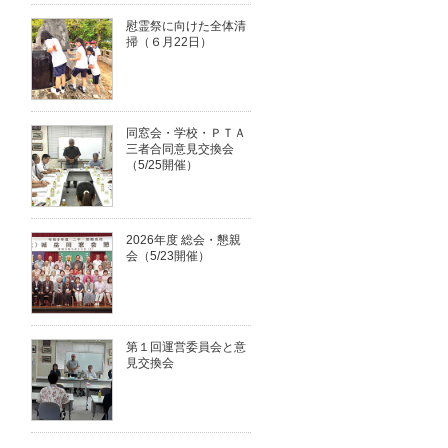
慰霊祭に向けた全体清
掃（６月22日）
同窓会・学校・ＰＴＡ
三者合同意見交換会
（5/25開催）
2026年度 総会・懇親
会（5/23開催）
第１回運営委員会と意
見交換会