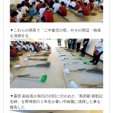
▼これらの用具で「二中健児の塔」やその周辺・地域
を清掃する
▼森田 副会長が前日の19日に行われた「島田叡 顕彰記
念碑」を野球部の１年生が暑い中綺麗に清掃した事を
報告した