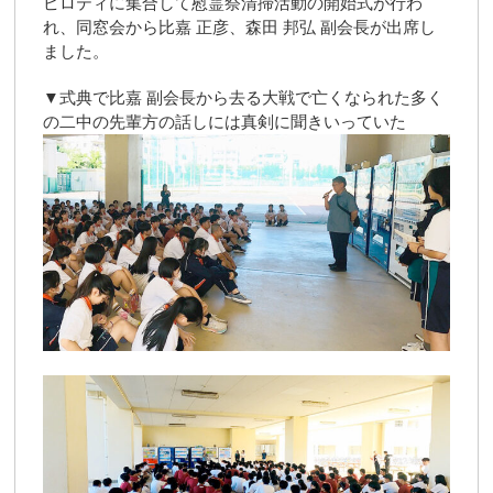
ピロティに集合して慰霊祭清掃活動の開始式が行わ
れ、同窓会から比嘉 正彦、森田 邦弘 副会長が出席し
ました。
▼式典で比嘉 副会長から去る大戦で亡くなられた多く
の二中の先輩方の話しには真剣に聞きいっていた