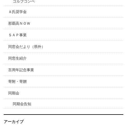
ゴルフコンペ
Ａ氏奨学金
那覇高ＮＯＷ
ＳＡＰ事業
同窓会だより（県外）
同窓生紹介
百周年記念事業
寄附・寄贈
同期会
同期会告知
アーカイブ