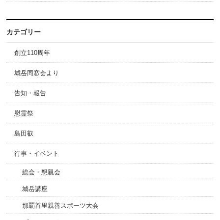
カテゴリー
創立110周年
城岳同窓会より
告知・報告
慰霊祭
島田叡
行事・イベント
総会・懇親会
城岳講座
那覇首里親善スポーツ大会