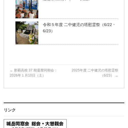
令和５年度 二中健児の塔慰霊祭（6/22・
6/23）
←
那覇⾼校 37 期還暦同期会：
2025年度 二中健児の塔慰霊祭
2026年１月10日（土）
（6/23）
→
リンク