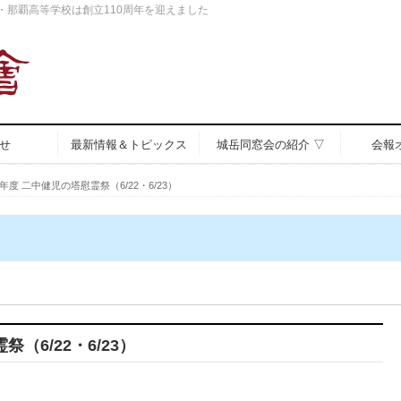
中・那覇高等学校は創立110周年を迎えました
せ
最新情報＆トピックス
城岳同窓会の紹介 ▽
会報
年度 二中健児の塔慰霊祭（6/22・6/23）
（6/22・6/23）