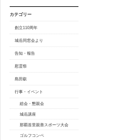
カテゴリー
創立110周年
城岳同窓会より
告知・報告
慰霊祭
島田叡
行事・イベント
総会・懇親会
城岳講座
那覇首里親善スポーツ大会
ゴルフコンペ