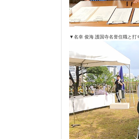
▼名幸 俊海 護国寺名誉住職と打