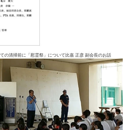
ての清掃前に「慰霊祭」について比嘉 正彦 副会長のお話