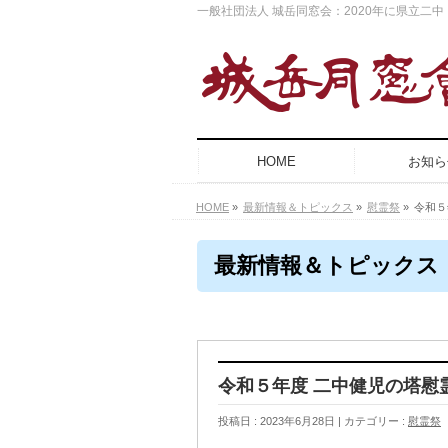
一般社団法人 城岳同窓会：2020年に県立二
HOME
お知ら
HOME
»
最新情報＆トピックス
»
慰霊祭
»
令和５
最新情報＆トピックス
令和５年度 二中健児の塔慰霊祭
投稿日 : 2023年6月28日
カテゴリー :
慰霊祭