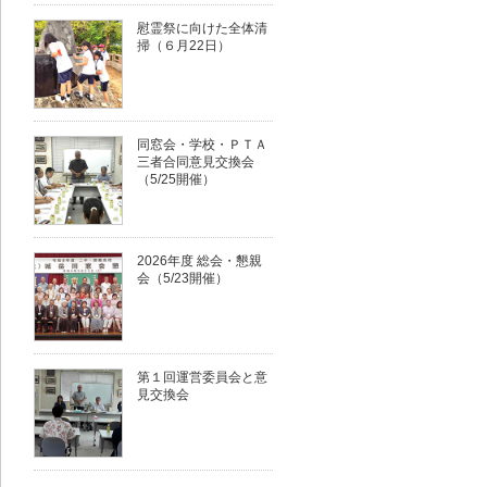
慰霊祭に向けた全体清
掃（６月22日）
同窓会・学校・ＰＴＡ
三者合同意見交換会
（5/25開催）
2026年度 総会・懇親
会（5/23開催）
第１回運営委員会と意
見交換会