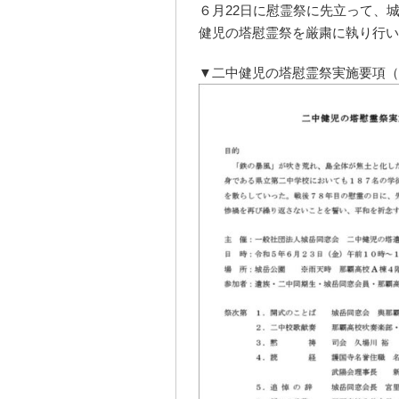
６月22日に慰霊祭に先立って、
健児の塔慰霊祭を厳粛に執り行い
▼二中健児の塔慰霊祭実施要項（