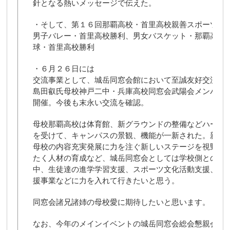
針となる熱いメッセージで伝えた。
・そして、第１６回那覇高校・首里高校親善スポーツ大
男子バレー・首里高校勝利、男女バスケット・那覇高校
球・首里高校勝利
・６月２６日には
交流事業として、城岳同窓会館において至誠友好交流協
島田叡氏母校神戸二中・兵庫高校同窓会武陽会メンバー
開催。今後も末永い交流を確認。
母校那覇高校は体育館、新グラウンドの整備などハード
を受けて、キャンパスの景観、機能が一新された。新年
母校の内容充実発展に力を注ぐ新しいステージを視野に
たく人材の育成など、城岳同窓会としては学校側との密
中、生徒達の進学学習支援、スポーツ文化活動支援、留
援事業などに力を入れて行きたいと思う。
同窓会諸兄諸姉の母校愛に期待したいと思います。
なお、今年のメインイベントの城岳同窓会総会懇親会は