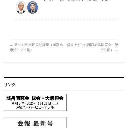
←
第１１回 市民公開講座（屋嘉比
盛り上がった関西城岳同窓会（第
康治・２２期）
２８回）
→
リンク