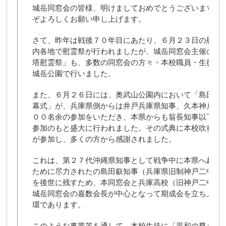
城岳同窓会の皆様、明けましておめでとうございます。
ぞよろしくお願い申し上げます。
さて、昨年は戦後７０年目にあたり、６月２３日の慰霊
内各地で慰霊祭が行われましたが、城岳同窓会主催の「
塔慰霊祭」も、多数の同窓会の方々・本校職員・生徒の
城岳公園で行いました。
また、６月２６日には、奥武山公園内において「島田叡
幕式」が、兵庫県側からは井戸兵庫県知事、久本神戸市
００名余の参加をいただき、本県からも翁長知事以下１
参加のもと盛大に行われました。その式典に本校吹奏楽
が参加し、多くの方から感謝されました。
これは、第２７代沖縄県知事として戦争中に本県へ赴任
ために尽力されたの島田叡知事（兵庫県旧制神戸二中出
を後世に残すため、本同窓会と兵庫高校（旧神戸二中）
城岳同窓会の嘉数会長が中心となって期成会を立ち上げ
環であります。
このような事業等を通して、本校生徒に「平和の尊さ」