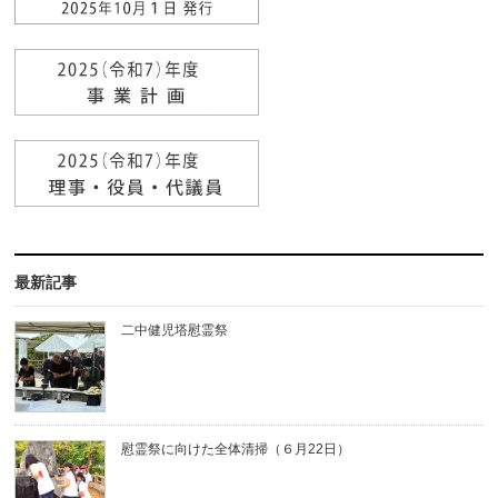
最新記事
二中健児塔慰霊祭
慰霊祭に向けた全体清掃（６月22日）