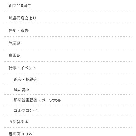
創立110周年
城岳同窓会より
告知・報告
慰霊祭
島田叡
行事・イベント
総会・懇親会
城岳講座
那覇首里親善スポーツ大会
ゴルフコンペ
Ａ氏奨学金
那覇高ＮＯＷ