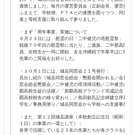
過致しました。毎月の運営委員会（正副会長、運営委員
ふまえて、学校側、ＰＴＡとの連携を図りつつ、同窓会
進と母校支援に取り組んで参りました。
・まず「周年事業」実施について
６月２３日には、慰霊の日「二中健児の塔慰霊祭」：
戦後７０年目の慰霊祭に当たり、ご遺族、二中那高同窓
員、在校生が一同に開始、去る沖縄戦で学業半ばに犠牲
先輩のご冥福をお祈りした。
・１０月１日には、城岳同窓会２１号発行：
見出し紹介［城岳同窓会総会・懇親会開かれる／会長就
窓会総会懇親会／二中健児の塔清掃活動／二中健児の塔
覇高校生徒の活躍／「那覇高校グラウンド完成記念・空
覇高校校舎の移り変わり」／島田叡氏記念碑建立序幕式
学生／事務局便り／城岳同窓会から学校への支援事業、et
・また、第１２回城岳講座（本校創立記念日《昭和２２
１日》の事業の一環として）：
各界で活躍している２３名の先輩たちが各クラスを訪れ