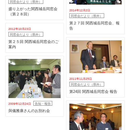
同窓会だより（県外）
盛り上がった関西城岳同窓会
2014年12月2日
（第２８回）
同窓会だより（県外）
第２７回 関西城岳同窓会、報
告
2012年10月23日
同窓会だより（県外）
第２５回 関西城岳同窓会のご
案内
2011年11月25日
同窓会だより（県外）
第24回 関西城岳同窓会 報告
告知・報告
2009年12月24日
與儀雅康さんのお別れ会