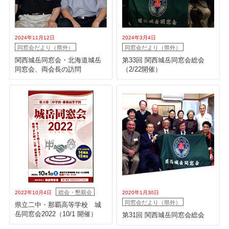
2024年11月12日
2024年3月4日
同窓会だより（県外）
同窓会だより（県外）
関西城岳同窓会・北海道城岳
第33回 関西城岳同窓会総会
同窓会、両会長の訪問
（2/22開催）
総会・懇親会
2022年10月4日
2020年1月30日
同窓会だより（県外）
県立二中・那覇高等学校 城
岳同窓会2022（10/1 開催）
第31回 関西城岳同窓会総会