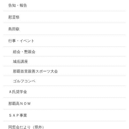
告知・報告
慰霊祭
島田叡
行事・イベント
総会・懇親会
城岳講座
那覇首里親善スポーツ大会
ゴルフコンペ
Ａ氏奨学金
那覇高ＮＯＷ
ＳＡＰ事業
同窓会だより（県外）