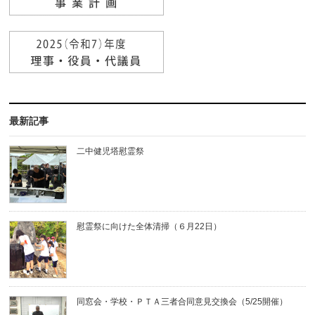
最新記事
二中健児塔慰霊祭
慰霊祭に向けた全体清掃（６月22日）
同窓会・学校・ＰＴＡ三者合同意見交換会（5/25開催）