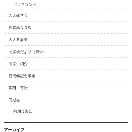
ゴルフコンペ
Ａ氏奨学金
那覇高ＮＯＷ
ＳＡＰ事業
同窓会だより（県外）
同窓生紹介
百周年記念事業
寄附・寄贈
同期会
同期会告知
アーカイブ