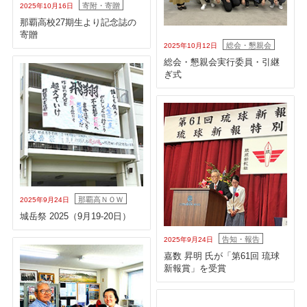
寄附・寄贈
2025年10月16日
那覇高校27期生より記念誌の
寄贈
総会・懇親会
2025年10月12日
総会・懇親会実行委員・引継
ぎ式
那覇高ＮＯＷ
2025年9月24日
城岳祭 2025（9月19-20日）
告知・報告
2025年9月24日
嘉数 昇明 氏が「第61回 琉球
新報賞」を受賞