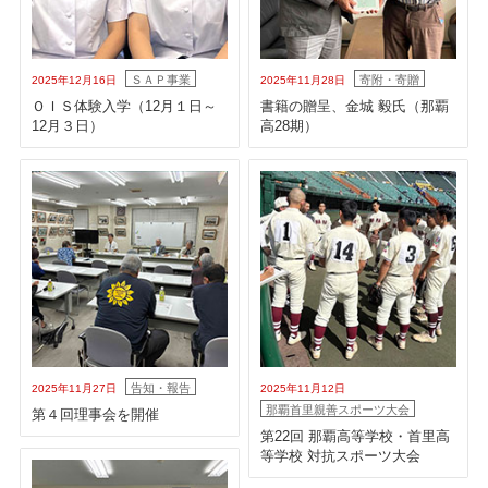
ＳＡＰ事業
寄附・寄贈
2025年12月16日
2025年11月28日
ＯＩＳ体験入学（12月１日～
書籍の贈呈、金城 毅氏（那覇
12月３日）
高28期）
告知・報告
2025年11月27日
2025年11月12日
那覇首里親善スポーツ大会
第４回理事会を開催
第22回 那覇高等学校・首里高
等学校 対抗スポーツ大会