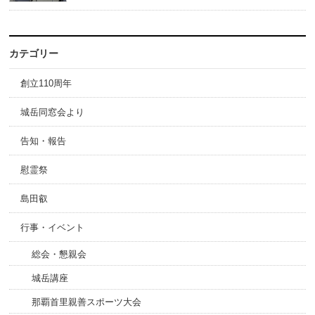
カテゴリー
創立110周年
城岳同窓会より
告知・報告
慰霊祭
島田叡
行事・イベント
総会・懇親会
城岳講座
那覇首里親善スポーツ大会