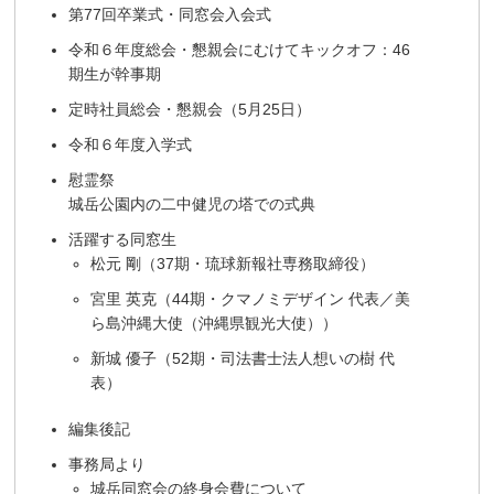
第77回卒業式・同窓会入会式
令和６年度総会・懇親会にむけてキックオフ：46
期生が幹事期
定時社員総会・懇親会（5月25日）
令和６年度入学式
慰霊祭
城岳公園内の二中健児の塔での式典
活躍する同窓生
松元 剛（37期・琉球新報社専務取締役）
宮里 英克（44期・クマノミデザイン 代表／美
ら島沖縄大使（沖縄県観光大使））
新城 優子（52期・司法書士法人想いの樹 代
表）
編集後記
事務局より
城岳同窓会の終身会費について