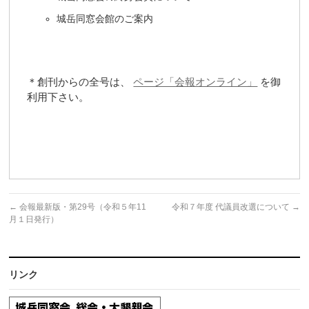
城岳同窓会館のご案内
＊創刊からの全号は、
ページ「会報オンライン」
を御
利用下さい。
←
会報最新版・第29号（令和５年11
令和７年度 代議員改選について
→
月１日発行）
リンク