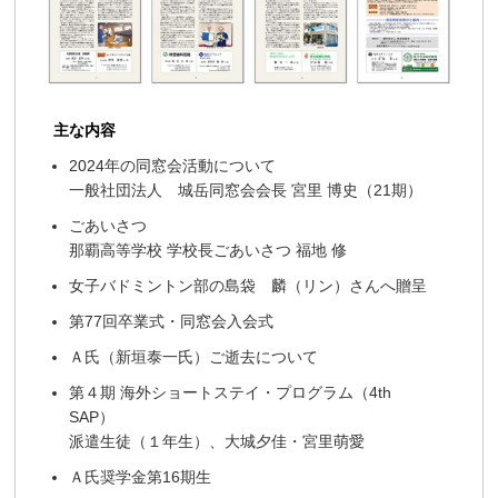
主な内容
2024年の同窓会活動について
一般社団法人 城岳同窓会会長 宮里 博史（21期）
ごあいさつ
那覇高等学校 学校長ごあいさつ 福地 修
女子バドミントン部の島袋 麟（リン）さんへ贈呈
第77回卒業式・同窓会入会式
Ａ氏（新垣泰一氏）ご逝去について
第４期 海外ショートステイ・プログラム（4th
SAP）
派遣生徒（１年生）、大城夕佳・宮里萌愛
Ａ氏奨学金第16期生