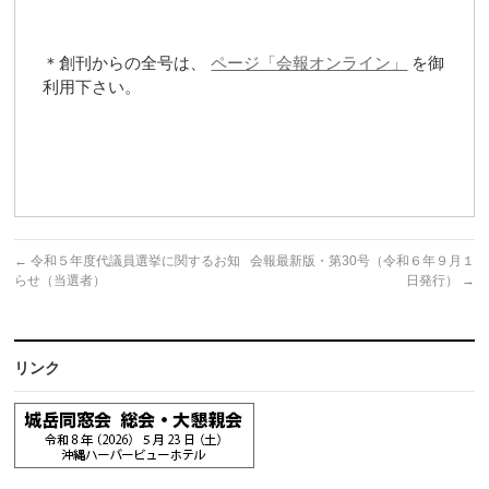
＊創刊からの全号は、
ページ「会報オンライン」
を御
利用下さい。
←
令和５年度代議員選挙に関するお知
会報最新版・第30号（令和６年９月１
らせ（当選者）
日発行）
→
リンク