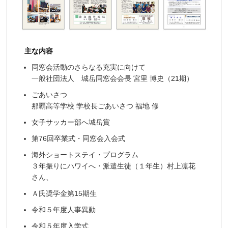
主な内容
同窓会活動のさらなる充実に向けて
一般社団法人 城岳同窓会会長 宮里 博史（21期）
ごあいさつ
那覇高等学校 学校長ごあいさつ 福地 修
女子サッカー部へ城岳賞
第76回卒業式・同窓会入会式
海外ショートステイ・プログラム
３年振りにハワイへ・派遣生徒（１年生）村上凛花
さん、
Ａ氏奨学金第15期生
令和５年度人事異動
令和５年度入学式