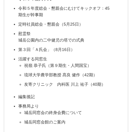
令和５年度総会・懇親会にむけてキックオフ：45
期生が幹事期
定時社員総会・懇親会（5月25日）
慰霊祭
城岳公園内の二中健児の塔での式典
第３回「Ａ氏会」（8月16日）
活躍する同窓生
祝嶺 恭子氏（第９期生・人間国宝）
琉球大学農学部教授 髙良 健作（42期）
友寄クリニック 内科医 川上 祐子（40期）
編集後記
事務局より
城岳同窓会の終身会費について
城岳同窓会館のご案内