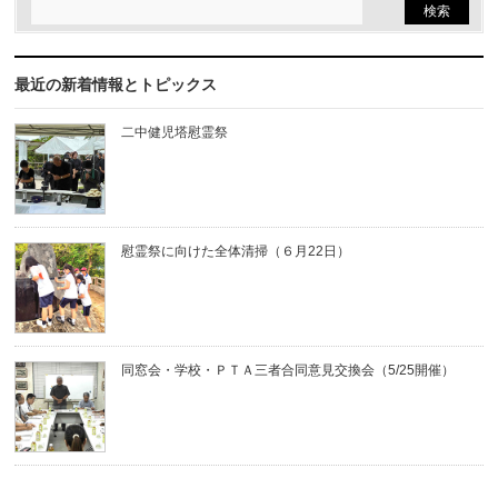
最近の新着情報とトピックス
二中健児塔慰霊祭
慰霊祭に向けた全体清掃（６月22日）
同窓会・学校・ＰＴＡ三者合同意見交換会（5/25開催）