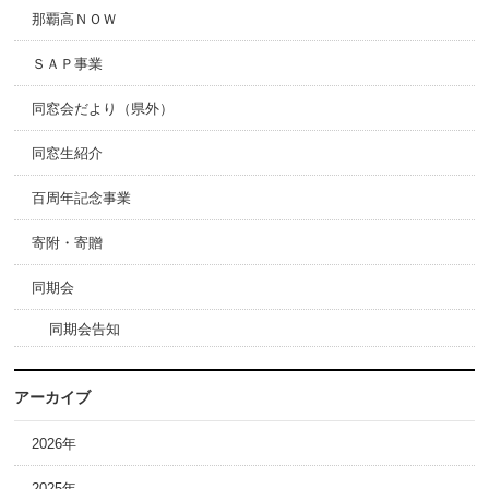
那覇高ＮＯＷ
ＳＡＰ事業
同窓会だより（県外）
同窓生紹介
百周年記念事業
寄附・寄贈
同期会
同期会告知
アーカイブ
2026年
2025年