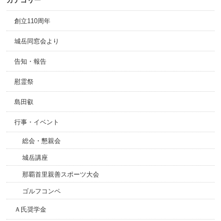
カテゴリー
創立110周年
城岳同窓会より
告知・報告
慰霊祭
島田叡
行事・イベント
総会・懇親会
城岳講座
那覇首里親善スポーツ大会
ゴルフコンペ
Ａ氏奨学金