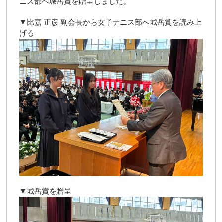
ニス部へ城岳賞を贈呈しました。
▼比嘉 正彦 副会長から女子テニス部へ城岳賞を読み上
げる
▼城岳賞を贈呈