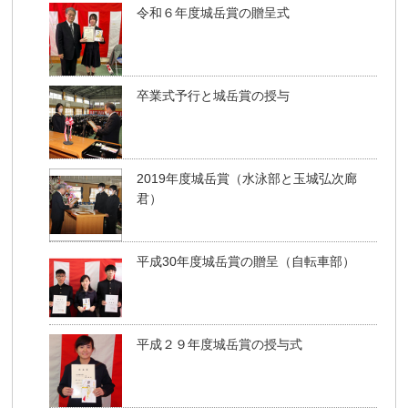
令和６年度城岳賞の贈呈式
卒業式予行と城岳賞の授与
2019年度城岳賞（水泳部と玉城弘次廊
君）
平成30年度城岳賞の贈呈（自転車部）
平成２９年度城岳賞の授与式