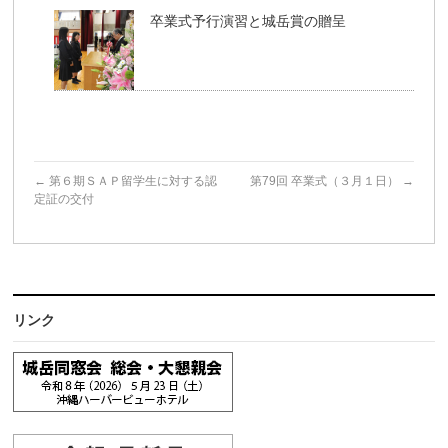
卒業式予行演習と城岳賞の贈呈
←
第６期ＳＡＰ留学生に対する認
第79回 卒業式（３月１日）
→
定証の交付
リンク