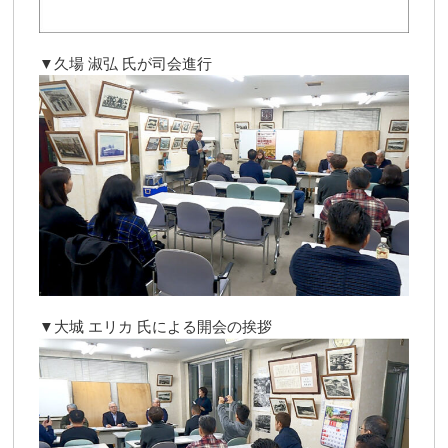
▼久場 淑弘 氏が司会進行
▼大城 エリカ 氏による開会の挨拶