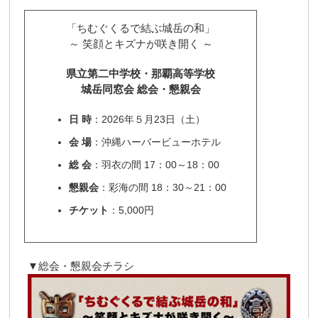
「ちむぐくるで結ぶ城岳の和」
～ 笑顔とキズナが咲き開く ～
県立第二中学校・那覇高等学校
城岳同窓会 総会・懇親会
日 時
：2026年５月23日（土）
会 場
：沖縄ハーバービューホテル
総 会
：羽衣の間 17：00～18：00
懇親会
：彩海の間 18：30～21：00
チケット
：5,000円
▼総会・懇親会チラシ