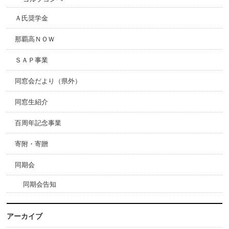
Ａ氏奨学金
那覇高ＮＯＷ
ＳＡＰ事業
同窓会だより（県外）
同窓生紹介
百周年記念事業
寄附・寄贈
同期会
同期会告知
アーカイブ