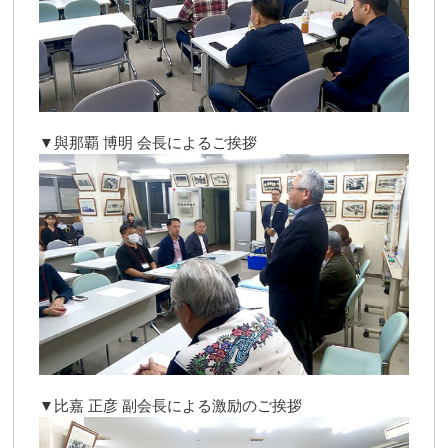
▼與那覇 博明 会長によるご挨拶
▼比嘉 正彦 副会長による激励のご挨拶