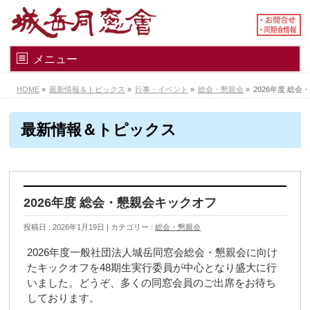
メニュー
HOME
»
最新情報＆トピックス
»
行事・イベント
»
総会・懇親会
»
2026年度 総
最新情報＆トピックス
2026年度 総会・懇親会キックオフ
投稿日 : 2026年1月19日
カテゴリー :
総会・懇親会
2026年度一般社団法人城岳同窓会総会・懇親会に向け
たキックオフを48期生実行委員が中心となり盛大に行
いました。どうぞ、多くの同窓会員のご出席をお待ち
しております。