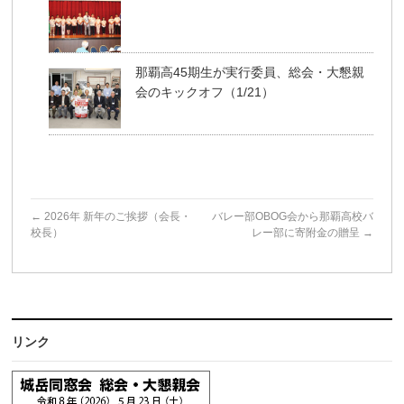
那覇高45期生が実行委員、総会・大懇親
会のキックオフ（1/21）
←
2026年 新年のご挨拶（会長・
バレー部OBOG会から那覇高校バ
校長）
レー部に寄附金の贈呈
→
リンク