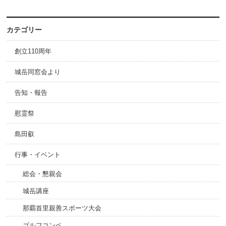
カテゴリー
創立110周年
城岳同窓会より
告知・報告
慰霊祭
島田叡
行事・イベント
総会・懇親会
城岳講座
那覇首里親善スポーツ大会
ゴルフコンペ