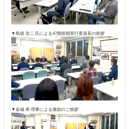
▼島袋 浩二 氏による47期前期実行委員長の挨拶
▼金城 寿 理事による激励のご挨拶