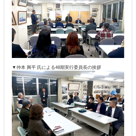
▼仲本 興平 氏による48期実行委員長の挨拶