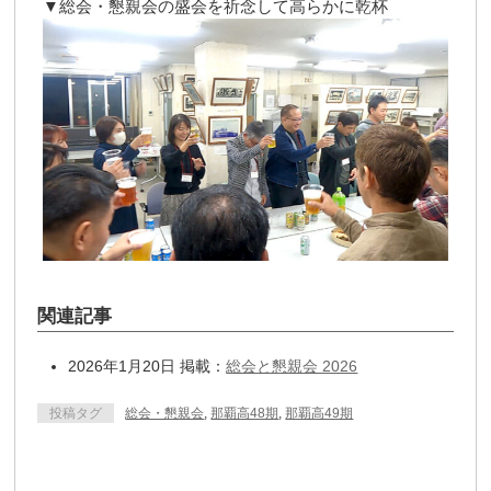
▼総会・懇親会の盛会を祈念して高らかに乾杯
関連記事
2026年1月20日 掲載：
総会と懇親会 2026
投稿タグ
総会・懇親会
,
那覇高48期
,
那覇高49期