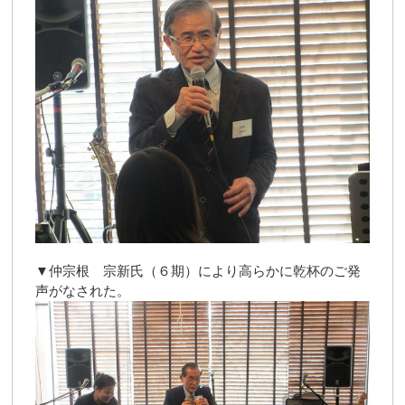
▼仲宗根 宗新氏（６期）により高らかに乾杯のご発
声がなされた。