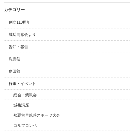
カテゴリー
創立110周年
城岳同窓会より
告知・報告
慰霊祭
島田叡
行事・イベント
総会・懇親会
城岳講座
那覇首里親善スポーツ大会
ゴルフコンペ