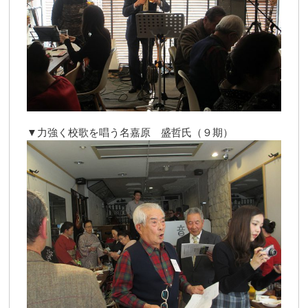
▼力強く校歌を唱う名嘉原 盛哲氏（９期）