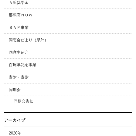
Ａ氏奨学金
那覇高ＮＯＷ
ＳＡＰ事業
同窓会だより（県外）
同窓生紹介
百周年記念事業
寄附・寄贈
同期会
同期会告知
アーカイブ
2026年