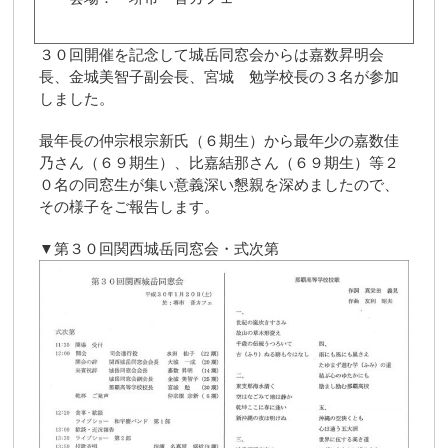
３０回開催を記念して城岳同窓会からは嘉数昇明会
長、金城美智子副会長、宮城 勉学校長の３名が参加
しました。
最年長の仲宗根宗新氏（６期生）から最年少の嘉数佳
乃さん（６９期生）、比嘉結那さん（６９期生）等２
０名の同窓生が集い意義深い懇親を深めましたので、
その様子をご報告します。
▼第３０回関西城岳同窓会・式次第