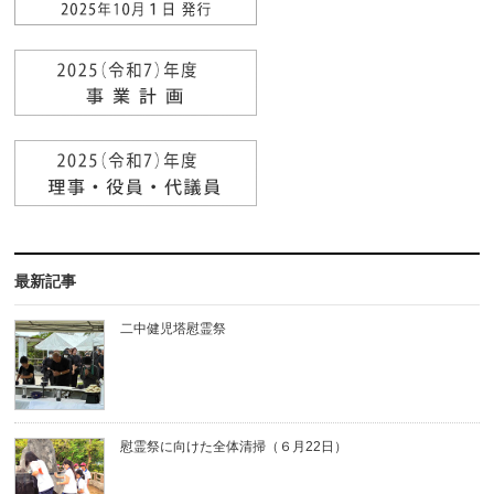
最新記事
二中健児塔慰霊祭
慰霊祭に向けた全体清掃（６月22日）