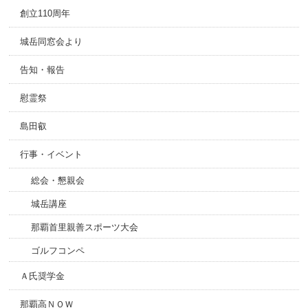
創立110周年
城岳同窓会より
告知・報告
慰霊祭
島田叡
行事・イベント
総会・懇親会
城岳講座
那覇首里親善スポーツ大会
ゴルフコンペ
Ａ氏奨学金
那覇高ＮＯＷ