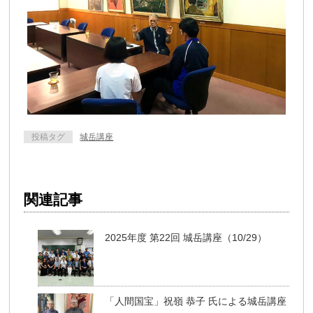
投稿タグ
城岳講座
関連記事
2025年度 第22回 城岳講座（10/29）
「人間国宝」祝嶺 恭子 氏による城岳講座