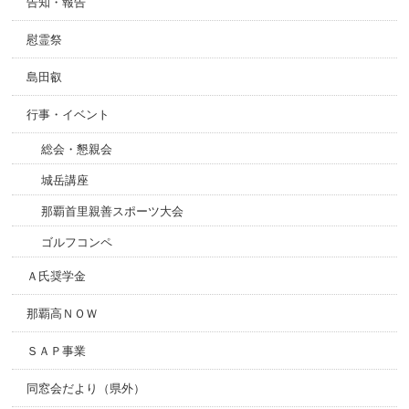
告知・報告
慰霊祭
島田叡
行事・イベント
総会・懇親会
城岳講座
那覇首里親善スポーツ大会
ゴルフコンペ
Ａ氏奨学金
那覇高ＮＯＷ
ＳＡＰ事業
同窓会だより（県外）