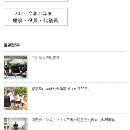
最新記事
二中健児塔慰霊祭
慰霊祭に向けた全体清掃（６月22日）
同窓会・学校・ＰＴＡ三者合同意見交換会（5/25開催）