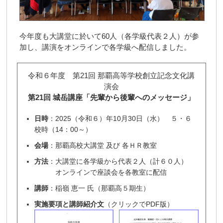
今年度も大講堂に於いて60人（各学級代表２人）が参
加し、講演をオンラインで各学級へ配信しました。
令和６年度 第21回 那覇高等学校創立記念文化講
演会
第21回 城岳講座「先輩から後輩へのメッセージ」
日時
：2025（令和６）年10月30日（水） ５・６
校時（14：00～）
会場
：那覇高校大講堂 及び 各ＨＲ教室
方法
：大講堂に各学級から代表２人（計６０人）
オンラインで座談会を各教室に配信
講師
：稲嶺 恵一 氏（那覇高５期生）
実施要項と講師紹介文
（クリックでPDF版）