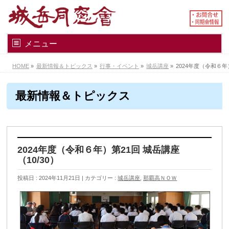
メニュー
HOME
»
最新情報＆トピックス
»
行事・イベント
»
城岳講座
»
2024年度（令和６年）
最新情報＆トピックス
2024年度（令和６年）第21回 城岳講座
（10/30）
投稿日 : 2024年11月21日
カテゴリー :
城岳講座
,
那覇高ＮＯＷ