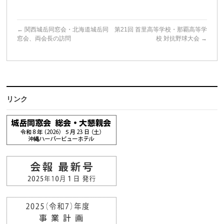
←
関西城岳同窓会・北海道城岳同
第21回 首里高等学校・那覇高等学
窓会、両会長の訪問
校 対抗野球大会
→
リンク