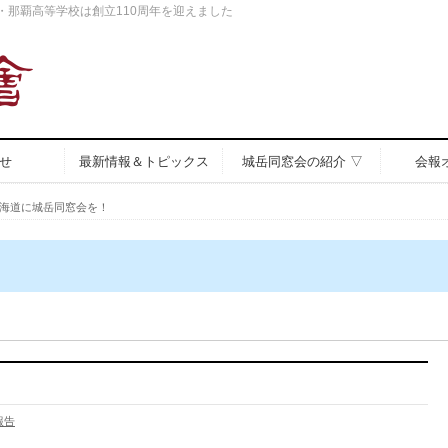
中・那覇高等学校は創立110周年を迎えました
せ
最新情報＆トピックス
城岳同窓会の紹介 ▽
会報
海道に城岳同窓会を！
報告