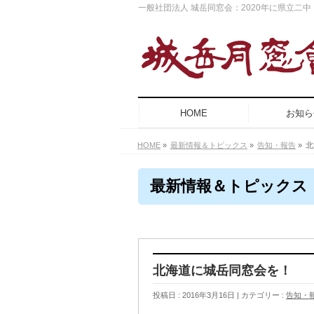
一般社団法人 城岳同窓会：2020年に県立二
HOME
お知ら
HOME
»
最新情報＆トピックス
»
告知・報告
»
北
最新情報＆トピックス
北海道に城岳同窓会を！
投稿日 : 2016年3月16日
カテゴリー :
告知・