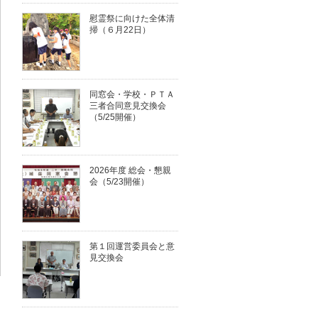
慰霊祭に向けた全体清
掃（６月22日）
同窓会・学校・ＰＴＡ
三者合同意見交換会
（5/25開催）
2026年度 総会・懇親
会（5/23開催）
第１回運営委員会と意
見交換会