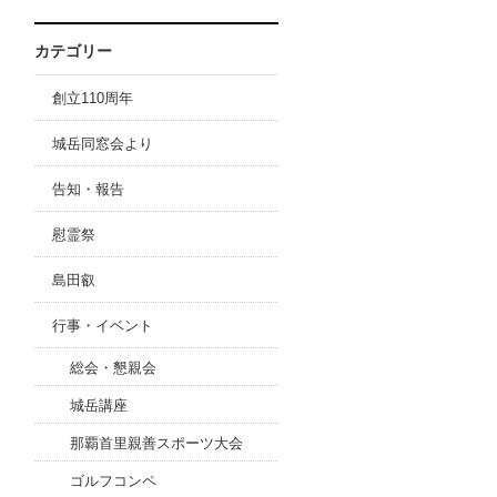
カテゴリー
創立110周年
城岳同窓会より
告知・報告
慰霊祭
島田叡
行事・イベント
総会・懇親会
城岳講座
那覇首里親善スポーツ大会
ゴルフコンペ