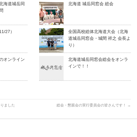
北海道城岳同
北海道 城岳同窓会 総会
問
1/27）
全国高校総体北海道大会（北海
道城岳同窓会・城間 祥之 会長よ
り）
のオンライン
北海道城岳同窓会総会をオンラ
インで！！
まりました
総会・懇親会の実行委員会の皆さんです！
→