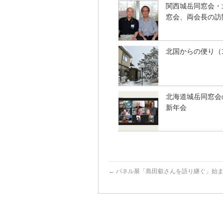
関西城岳同窓会・
窓会、両会長の訪
北国からの便り（1
北海道城岳同窓会
新年会
←
パネル展「島田叡さんを語り継ぐ」始