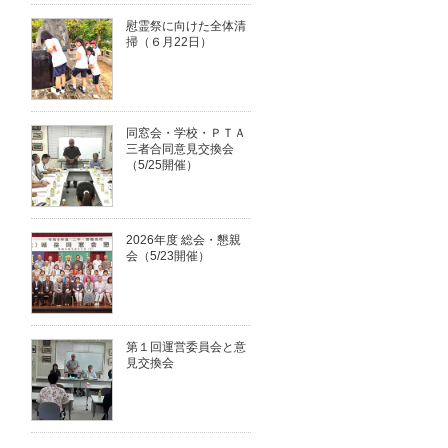
慰霊祭に向けた全体清
掃（６月22日）
同窓会・学校・ＰＴＡ
三者合同意見交換会
（5/25開催）
2026年度 総会・懇親
会（5/23開催）
第１回運営委員会と意
見交換会