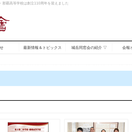
中・那覇高等学校は創立110周年を迎えました
せ
最新情報＆トピックス
城岳同窓会の紹介 ▽
会報