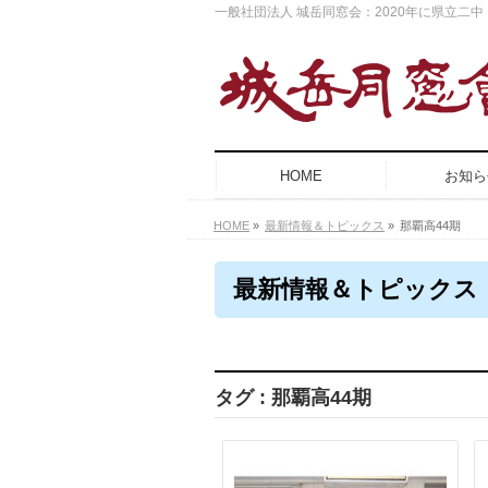
一般社団法人 城岳同窓会：2020年に県立二
HOME
お知ら
HOME
»
最新情報＆トピックス
»
那覇高44期
最新情報＆トピックス
タグ : 那覇高44期