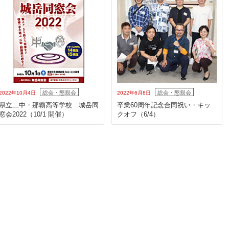
総会・懇親会
総会・懇親会
2022年10月4日
2022年6月8日
県立二中・那覇高等学校 城岳同
卒業60周年記念合同祝い・キッ
窓会2022（10/1 開催）
クオフ（6/4）