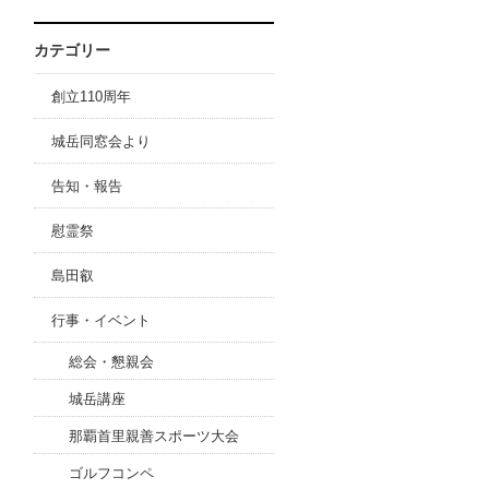
カテゴリー
創立110周年
城岳同窓会より
告知・報告
慰霊祭
島田叡
行事・イベント
総会・懇親会
城岳講座
那覇首里親善スポーツ大会
ゴルフコンペ